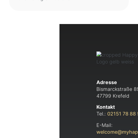
Adresse
Bismarckstraße 8
47799 Krefeld
Kontakt
Tel.:
02151 78 88
E-Mail:
welcome@myhapp