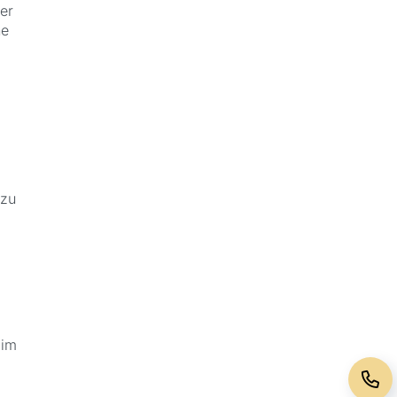
er
ne
 zu
 im