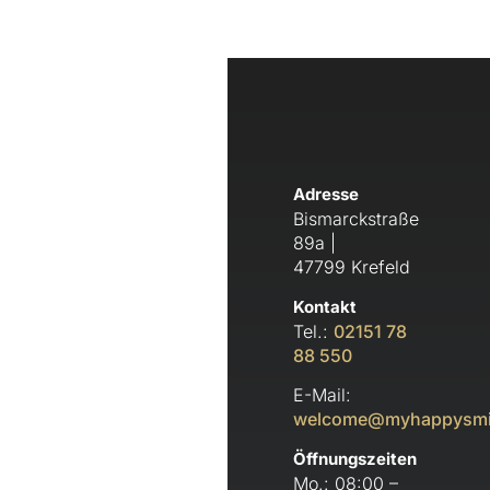
Adresse
Bismarckstraße
89a |
47799 Krefeld
Kontakt
Tel.:
02151 78
88 550
E-Mail:
welcome@myhappysmi
Öffnungszeiten
Mo.: 08:00 –