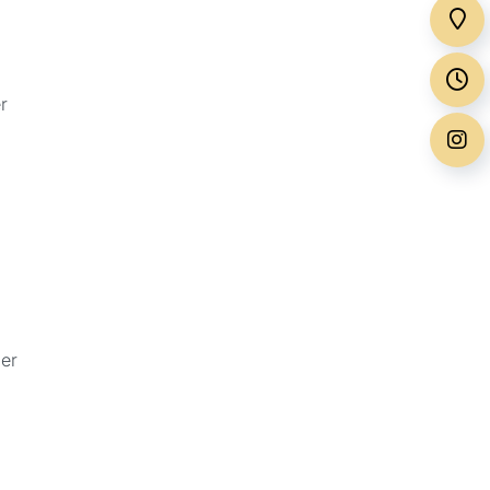
r
der