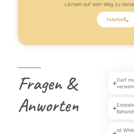
Lächeln auf dem Weg zu dein
Telefon
Fragen &
Darf ma
verwen
Anworten
Entste
Behandl
Ist Whi