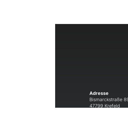
Adresse
Bismarckstraße 89
47799 Krefeld
Kontakt
Tel.:
02151 78 88