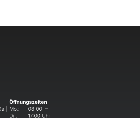
Öffnungszeiten
a |
Mo.:
08:00 –
Di.:
17:00 Uhr
Mi.:
08:00 – 18:00
Do.:
Uhr
 550
Fr.:
08:00 – 17:00