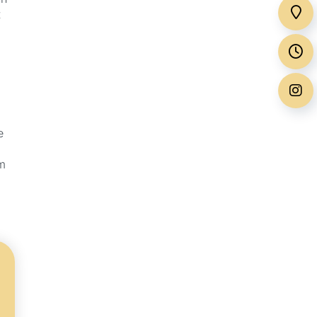
t
e
m