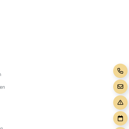
n
sen
en