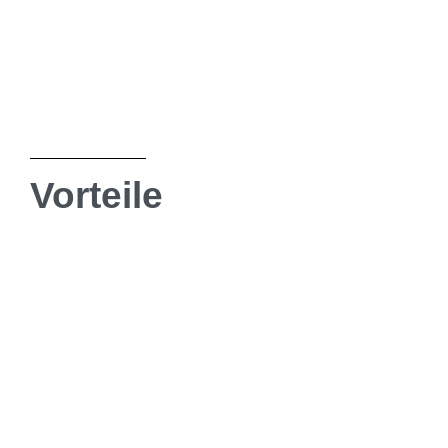
Vorteile
Reduzierte Strahlenbelastung​
Digitale Röntgengeräte erfordern im
Vergleich zu herkömmlichen Geräten eine